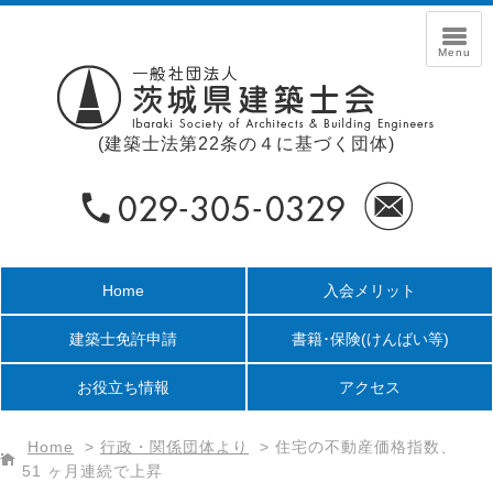
(建築士法第22条の４に基づく団体)
Home
入会メリット
建築士免許申請
書籍･保険
(けんばい等)
お役立ち情報
アクセス
Home
>
行政・関係団体より
>
住宅の不動産価格指数、
51 ヶ月連続で上昇