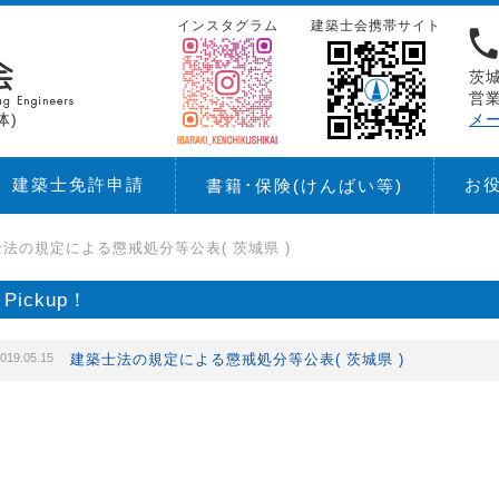
インスタグラム
建築士会携帯サイト
茨城
営業
体)
メ
建築士免許申請
お
書籍･保険
(けんばい等)
法の規定による懲戒処分等公表( 茨城県 )
Pickup！
019.05.15
建築士法の規定による懲戒処分等公表( 茨城県 )