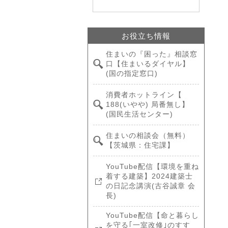
お役立ち情報
住まいの『困った』相談窓
口【住まいるダイヤル】
(国の指定窓口)
消費者ホットライン【
188(いやや) 局番無し】
(国民生活センター)
住まいの相談会（無料）
【茨城県：住宅課】
YouTube配信【環境を重ね
着する建築】2024建築士
の日記念講演(古谷誠章 会
長)
YouTube配信【命と暮らし
を守る｢一室改修｣のすす