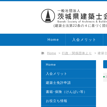
(建築士法第22条の４に基づく団
Home
入会メリット
Home
>
行政・関係団体より
>
建築士
Home
入会メリット
2
建築士免許申請
書籍･保険（けんばい等）
お役立ち情報