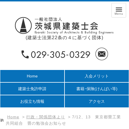
(建築士法第22条の４に基づく団体)
Home
入会メリット
建築士免許申請
書籍･保険
(けんばい等)
お役立ち情報
アクセス
Home
>
行政・関係団体より
>
7/12、13 東京都畳工業
共同組合 畳の勉強会お知らせ