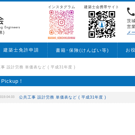
インスタグラム
建築士会携帯サイト
茨城
営業
体)
メ
建築士免許申請
お
書籍･保険
(けんばい等)
事 設計労務 単価表など ( 平成31年度 )
Pickup！
019.04.03
公共工事 設計労務 単価表など ( 平成31年度 )