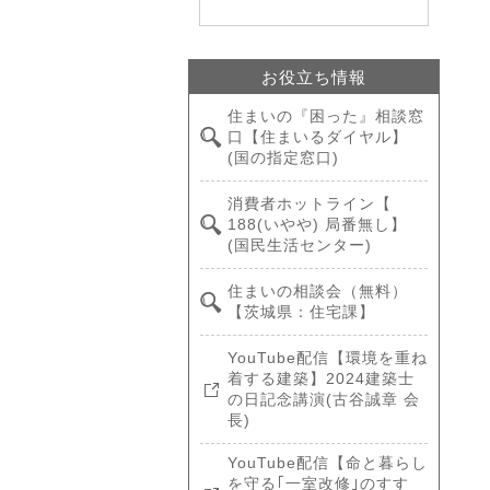
お役立ち情報
住まいの『困った』相談窓
口【住まいるダイヤル】
(国の指定窓口)
消費者ホットライン【
188(いやや) 局番無し】
(国民生活センター)
住まいの相談会（無料）
【茨城県：住宅課】
YouTube配信【環境を重ね
着する建築】2024建築士
の日記念講演(古谷誠章 会
長)
YouTube配信【命と暮らし
を守る｢一室改修｣のすす