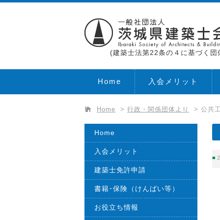
(建築士法第22条の４に基づく団
Home
入会メリット
Home
>
行政・関係団体より
>
公共工
Home
入会メリット
2
建築士免許申請
書籍･保険（けんばい等）
お役立ち情報