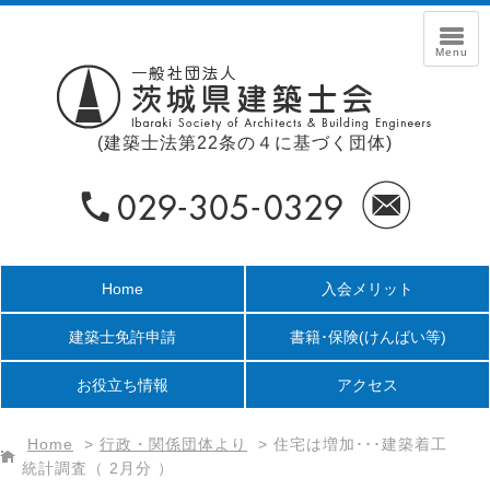
(建築士法第22条の４に基づく団体)
Home
入会メリット
建築士免許申請
書籍･保険
(けんばい等)
お役立ち情報
アクセス
Home
>
行政・関係団体より
>
住宅は増加･･･建築着工
統計調査（ 2月分 ）