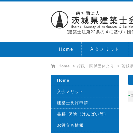
(建築士法第22条の４に基づく団
Home
入会メリット
Home
>
行政・関係団体より
>
茨城県
Home
入会メリット
2
建築士免許申請
書籍･保険（けんばい等）
お役立ち情報