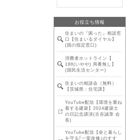
お役立ち情報
住まいの『困った』相談窓
口【住まいるダイヤル】
(国の指定窓口)
消費者ホットライン【
188(いやや) 局番無し】
(国民生活センター)
住まいの相談会（無料）
【茨城県：住宅課】
YouTube配信【環境を重ね
着する建築】2024建築士
の日記念講演(古谷誠章 会
長)
YouTube配信【命と暮らし
を守る｢一室改修｣のすす