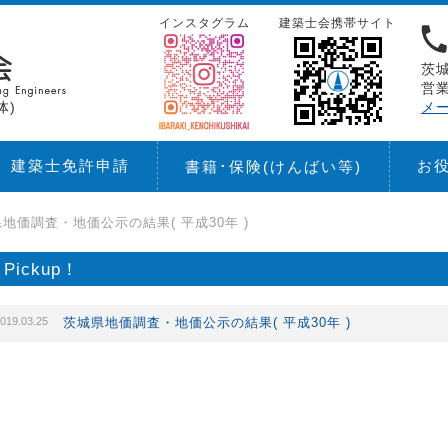
インスタグラム
建築士会携帯サイト
茨城
営業
体)
メ
建築士免許申請
お
書籍･保険
(けんばい等)
地価調査・地価公示の結果( 平成30年 )
Pickup！
019.03.25
茨城県地価調査・地価公示の結果( 平成30年 )