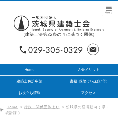
(建築士法第22条の４に基づく団体)
Home
入会メリット
建築士免許申請
書籍･保険
(けんばい等)
お役立ち情報
アクセス
Home
>
行政・関係団体より
>
茨城県の経済動向 ( 県・
統計課 )