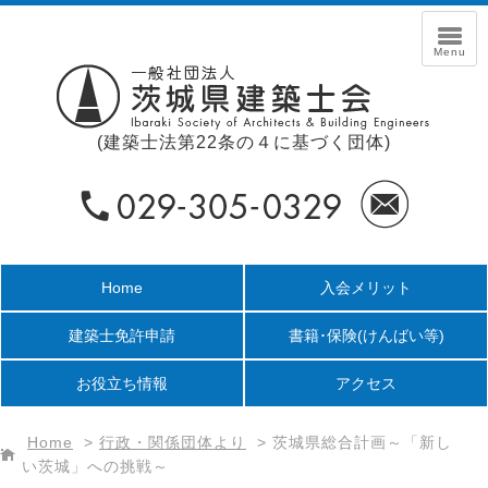
(建築士法第22条の４に基づく団体)
Home
入会メリット
建築士免許申請
書籍･保険
(けんばい等)
お役立ち情報
アクセス
Home
>
行政・関係団体より
>
茨城県総合計画～「新し
い茨城」への挑戦～