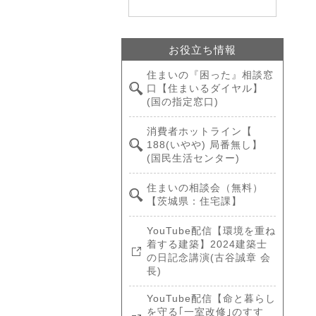
お役立ち情報
住まいの『困った』相談窓
口【住まいるダイヤル】
(国の指定窓口)
消費者ホットライン【
188(いやや) 局番無し】
(国民生活センター)
住まいの相談会（無料）
【茨城県：住宅課】
YouTube配信【環境を重ね
着する建築】2024建築士
の日記念講演(古谷誠章 会
長)
YouTube配信【命と暮らし
を守る｢一室改修｣のすす