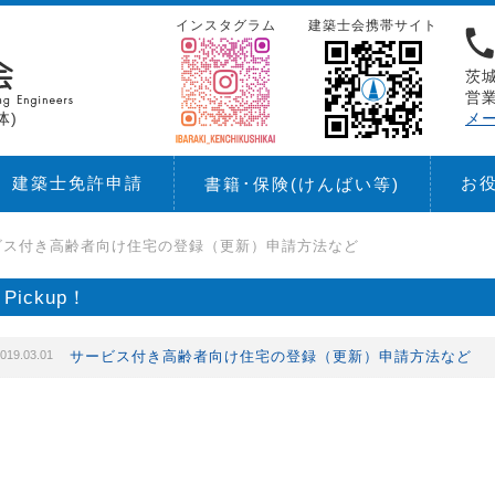
インスタグラム
建築士会携帯サイト
茨城
営業
体)
メ
建築士免許申請
お
書籍･保険
(けんばい等)
ビス付き高齢者向け住宅の登録（更新）申請方法など
Pickup！
019.03.01
サービス付き高齢者向け住宅の登録（更新）申請方法など