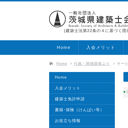
(建築士法第22条の４に基づく団
Home
入会メリット
Home
>
行政・関係団体より
>
サー
Home
入会メリット
2
建築士免許申請
書籍･保険（けんばい等）
お役立ち情報