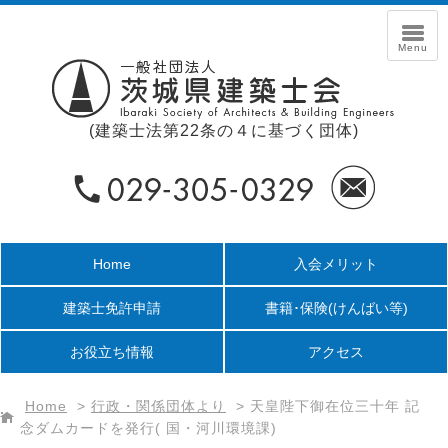
(建築士法第22条の４に基づく団体)
Home
入会メリット
建築士免許申請
書籍･保険
(けんばい等)
お役立ち情報
アクセス
Home
>
行政・関係団体より
>
天皇陛下御在位三十年 記
念ダムカードを発行( 国・河川環境課)