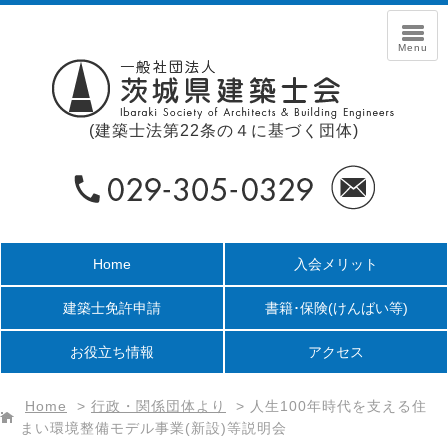
(建築士法第22条の４に基づく団体)
Home
入会メリット
建築士免許申請
書籍･保険
(けんばい等)
お役立ち情報
アクセス
Home
>
行政・関係団体より
>
人生100年時代を支える住
まい環境整備モデル事業(新設)等説明会