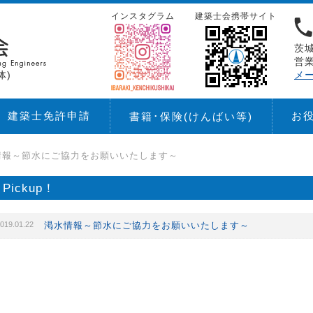
インスタグラム
建築士会携帯サイト
茨城
営業
体)
メ
建築士免許申請
お
書籍･保険
(けんばい等)
情報～節水にご協力をお願いいたします～
Pickup！
019.01.22
渇水情報～節水にご協力をお願いいたします～