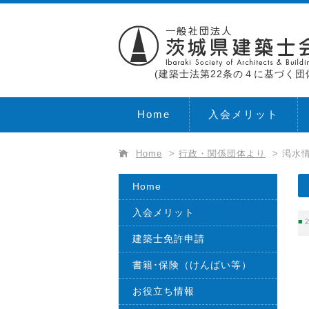
(建築士法第22条の４に基づく団
Home
入会メリット
Home
>
行政・関係団体より
>
渇水
Home
入会メリット
2
建築士免許申請
書籍･保険（けんばい等）
お役立ち情報