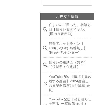
お役立ち情報
住まいの『困った』相談窓
口【住まいるダイヤル】
(国の指定窓口)
消費者ホットライン【
188(いやや) 局番無し】
(国民生活センター)
住まいの相談会（無料）
【茨城県：住宅課】
YouTube配信【環境を重ね
着する建築】2024建築士
の日記念講演(古谷誠章 会
長)
YouTube配信【命と暮らし
を守る｢一室改修｣のすす