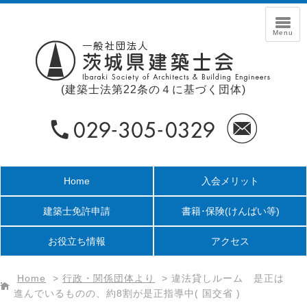
(建築士法第22条の４に基づく団体)
Home
入会メリット
建築士免許申請
書籍･保険
(けんばい等)
お役立ち情報
アクセス
Home
>
行政・関係団体より
>
違法貸しルーム 是正は
進んでいるものの、約8割が是正指導中( 国交省 )