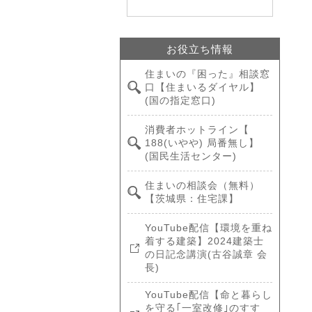
お役立ち情報
住まいの『困った』相談窓
口【住まいるダイヤル】
(国の指定窓口)
消費者ホットライン【
188(いやや) 局番無し】
(国民生活センター)
住まいの相談会（無料）
【茨城県：住宅課】
YouTube配信【環境を重ね
着する建築】2024建築士
の日記念講演(古谷誠章 会
長)
YouTube配信【命と暮らし
を守る｢一室改修｣のすす