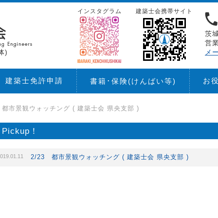
インスタグラム
建築士会携帯サイト
茨城
営業
体)
メ
建築士免許申請
お
書籍･保険
(けんばい等)
3 都市景観ウォッチング ( 建築士会 県央支部 )
Pickup！
019.01.11
2/23 都市景観ウォッチング ( 建築士会 県央支部 )