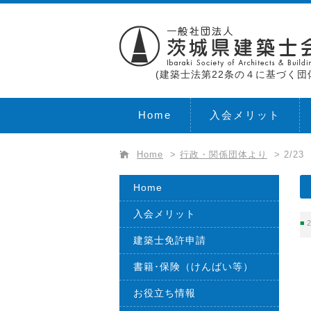
(建築士法第22条の４に基づく団
Home
入会メリット
Home
>
行政・関係団体より
>
2/2
Home
入会メリット
2
建築士免許申請
書籍･保険（けんばい等）
お役立ち情報