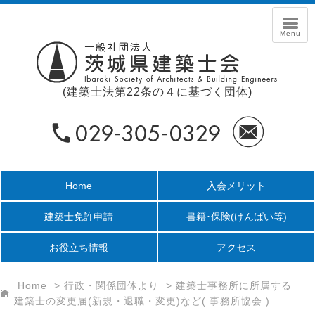
(建築士法第22条の４に基づく団体)
Home
入会メリット
建築士免許申請
書籍･保険
(けんばい等)
お役立ち情報
アクセス
Home
>
行政・関係団体より
>
建築士事務所に所属する
建築士の変更届(新規・退職・変更)など( 事務所協会 )