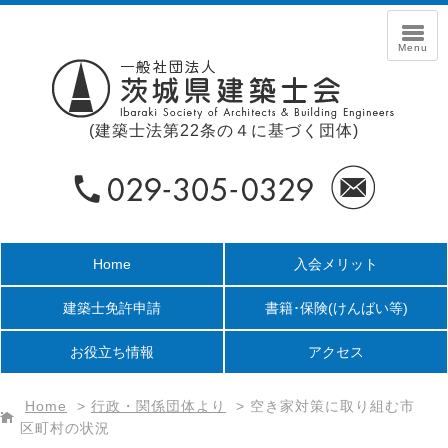
(建築士法第22条の４に基づく団体)
Home
入会メリット
建築士免許申請
書籍･保険
(けんばい等)
お役立ち情報
アクセス
Home
>
行政・関係団体より
>
空き家対策に取り組む市
区町村の状況