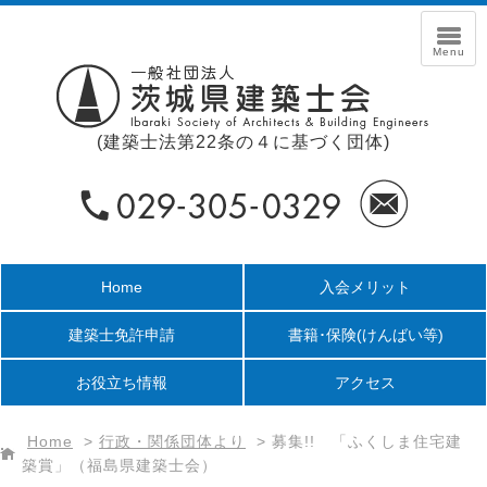
(建築士法第22条の４に基づく団体)
Home
入会メリット
建築士免許申請
書籍･保険
(けんばい等)
お役立ち情報
アクセス
Home
>
行政・関係団体より
>
募集!! 「ふくしま住宅建
築賞」（福島県建築士会）