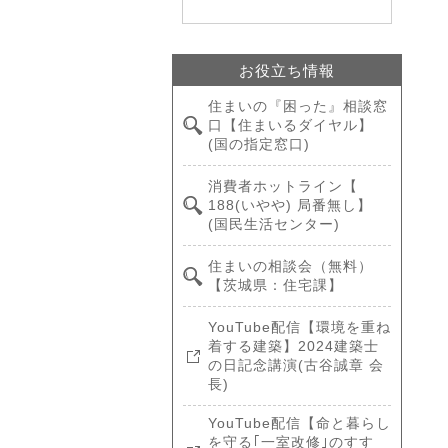
お役立ち情報
住まいの『困った』相談窓
口【住まいるダイヤル】
(国の指定窓口)
消費者ホットライン【
188(いやや) 局番無し】
(国民生活センター)
住まいの相談会（無料）
【茨城県：住宅課】
YouTube配信【環境を重ね
着する建築】2024建築士
の日記念講演(古谷誠章 会
長)
YouTube配信【命と暮らし
を守る｢一室改修｣のすす