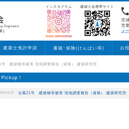
インスタグラム
建築士会携帯サイト
茨城
営業
体)
メ
建築士免許申請
お
書籍･保険
(けんばい等)
1号 建築物等被害 現地調査報告（速報） 建築研究所
Pickup！
018.11.21
台風21号 建築物等被害 現地調査報告（速報） 建築研究所