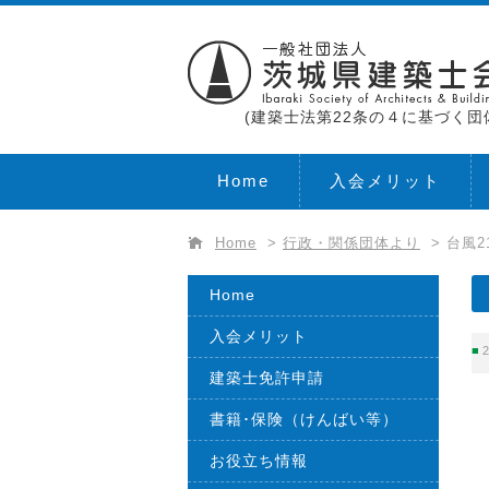
(建築士法第22条の４に基づく団
Home
入会メリット
Home
>
行政・関係団体より
>
台風2
Home
入会メリット
2
建築士免許申請
書籍･保険（けんばい等）
お役立ち情報