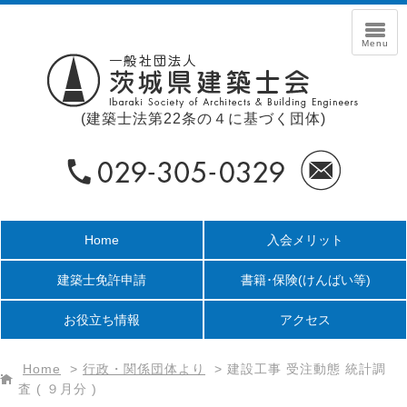
(建築士法第22条の４に基づく団体)
Home
入会メリット
建築士免許申請
書籍･保険
(けんばい等)
お役立ち情報
アクセス
Home
>
行政・関係団体より
>
建設工事 受注動態 統計調
査 ( ９月分 )