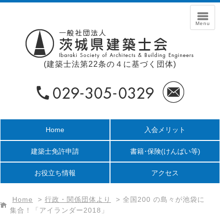
(建築士法第22条の４に基づく団体)
Home
入会メリット
建築士免許申請
書籍･保険
(けんばい等)
お役立ち情報
アクセス
Home
>
行政・関係団体より
>
全国200 の島々が池袋に
集合！「アイランダー2018」