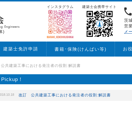
インスタグラム
建築士会携帯サイト
茨城
営業
体)
メ
建築士免許申請
お
書籍･保険
(けんばい等)
 公共建築工事における発注者の役割:解説書
Pickup！
018.10.18
改訂 公共建築工事における発注者の役割:解説書