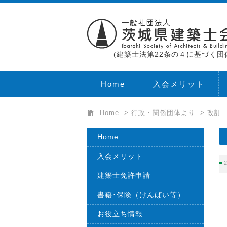
(建築士法第22条の４に基づく団
Home
入会メリット
Home
>
行政・関係団体より
>
改訂
Home
入会メリット
2
建築士免許申請
書籍･保険（けんばい等）
お役立ち情報