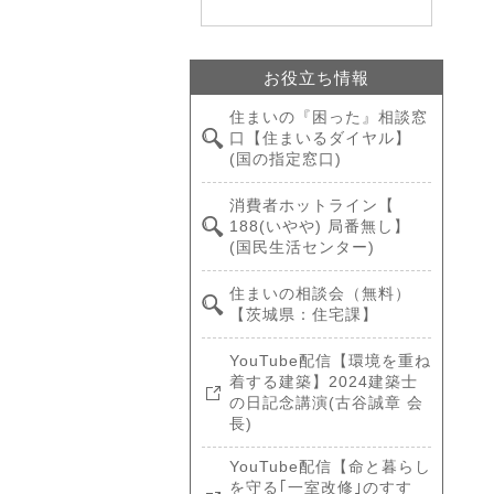
お役立ち情報
住まいの『困った』相談窓
口【住まいるダイヤル】
(国の指定窓口)
消費者ホットライン【
188(いやや) 局番無し】
(国民生活センター)
住まいの相談会（無料）
【茨城県：住宅課】
YouTube配信【環境を重ね
着する建築】2024建築士
の日記念講演(古谷誠章 会
長)
YouTube配信【命と暮らし
を守る｢一室改修｣のすす