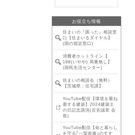
お役立ち情報
住まいの『困った』相談窓
口【住まいるダイヤル】
(国の指定窓口)
消費者ホットライン【
188(いやや) 局番無し】
(国民生活センター)
住まいの相談会（無料）
【茨城県：住宅課】
YouTube配信【環境を重ね
着する建築】2024建築士
の日記念講演(古谷誠章 会
長)
YouTube配信【命と暮らし
を守る｢一室改修｣のすす