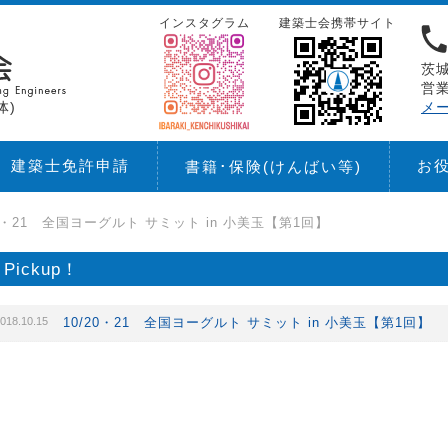
インスタグラム
建築士会携帯サイト
茨城
営業
体)
メ
建築士免許申請
お
書籍･保険
(けんばい等)
20・21 全国ヨーグルト サミット in 小美玉【第1回】
Pickup！
018.10.15
10/20・21 全国ヨーグルト サミット in 小美玉【第1回】