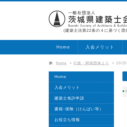
(建築士法第22条の４に基づく団
Home
入会メリット
Home
>
行政・関係団体より
>
10/
Home
入会メリット
2
建築士免許申請
書籍･保険（けんばい等）
お役立ち情報