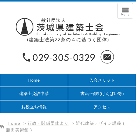
(建築士法第22条の４に基づく団体)
Home
入会メリット
建築士免許申請
書籍･保険
(けんばい等)
お役立ち情報
アクセス
Home
>
行政・関係団体より
>
近代建築デザイン講義 (
脇田美術館 )