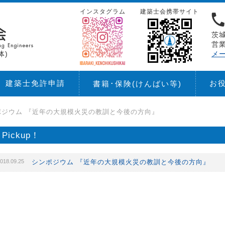
インスタグラム
建築士会携帯サイト
茨城
営業
体)
メ
建築士免許申請
お
書籍･保険
(けんばい等)
ポジウム 『近年の大規模火災の教訓と今後の方向』
Pickup！
018.09.25
シンポジウム 『近年の大規模火災の教訓と今後の方向』