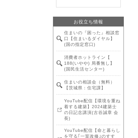
お役立ち情報
住まいの『困った』相談窓
口【住まいるダイヤル】
(国の指定窓口)
消費者ホットライン【
188(いやや) 局番無し】
(国民生活センター)
住まいの相談会（無料）
【茨城県：住宅課】
YouTube配信【環境を重ね
着する建築】2024建築士
の日記念講演(古谷誠章 会
長)
YouTube配信【命と暮らし
を守る｢一室改修｣のすす