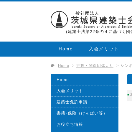
(建築士法第22条の４に基づく団
Home
入会メリット
Home
>
行政・関係団体より
>
シン
Home
入会メリット
2
建築士免許申請
書籍･保険（けんばい等）
お役立ち情報