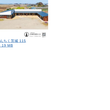
んちく茨城 115
0.19 MB