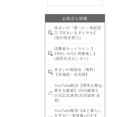
お役立ち情報
住まいの『困った』相談窓
口【住まいるダイヤル】
(国の指定窓口)
消費者ホットライン【
188(いやや) 局番無し】
(国民生活センター)
住まいの相談会（無料）
【茨城県：住宅課】
YouTube配信【環境を重ね
着する建築】2024建築士
の日記念講演(古谷誠章 会
長)
YouTube配信【命と暮らし
を守る｢一室改修｣のすす