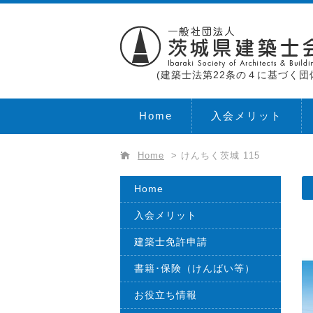
(建築士法第22条の４に基づく団
Home
入会メリット
Home
>
けんちく茨城 115
Home
入会メリット
建築士免許申請
書籍･保険（けんばい等）
お役立ち情報