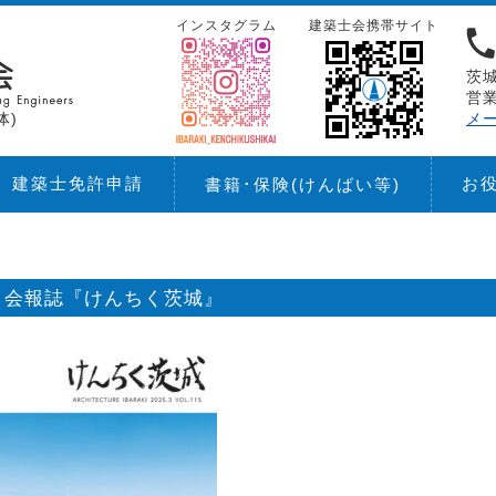
インスタグラム
建築士会携帯サイト
茨城
営業
体)
メ
建築士免許申請
お
書籍･保険
(けんばい等)
会報誌『けんちく茨城』