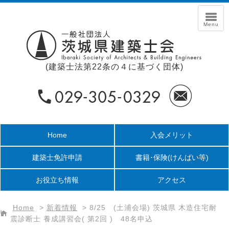
(建築士法第22条の４に基づく団体)
Home
入会メリット
建築士免許申請
書籍･保険
(けんばい等)
お役立ち情報
アクセス
Home
>
新着情報
>
8/25 (土浦会場) 茨城県 木造住宅耐
震診断士 養成講習会( 第2回 ) 48名申込