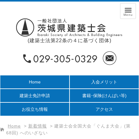
(建築士法第22条の４に基づく団体)
Home
入会メリット
建築士免許申請
書籍･保険
(けんばい等)
お役立ち情報
アクセス
Home
>
新着情報
>
建築士会全国大会「ぐんま大会」(第
68回) へのいざない