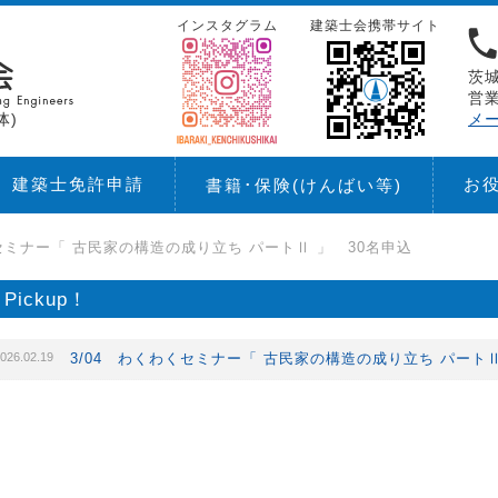
インスタグラム
建築士会携帯サイト
茨城
営業
体)
メ
建築士免許申請
お
書籍･保険
(けんばい等)
くセミナー「 古民家の構造の成り立ち パートⅡ 」 30名申込
Pickup！
026.02.19
3/04 わくわくセミナー「 古民家の構造の成り立ち パートⅡ