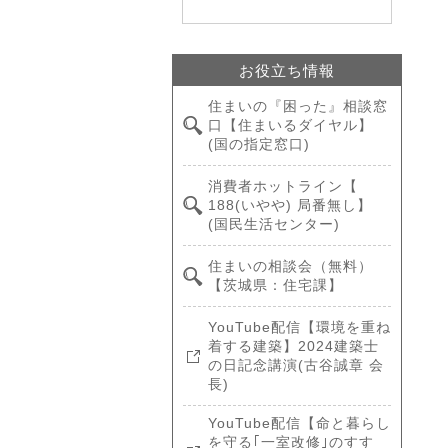
お役立ち情報
住まいの『困った』相談窓
口【住まいるダイヤル】
(国の指定窓口)
消費者ホットライン【
188(いやや) 局番無し】
(国民生活センター)
住まいの相談会（無料）
【茨城県：住宅課】
YouTube配信【環境を重ね
着する建築】2024建築士
の日記念講演(古谷誠章 会
長)
YouTube配信【命と暮らし
を守る｢一室改修｣のすす