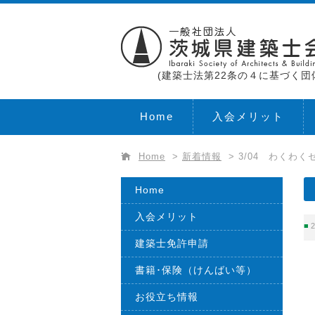
(建築士法第22条の４に基づく団
Home
入会メリット
Home
>
新着情報
>
3/04 わくわ
Home
入会メリット
2
建築士免許申請
書籍･保険（けんばい等）
お役立ち情報