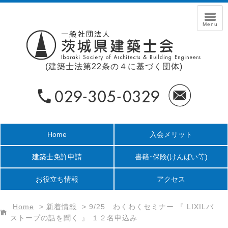
(建築士法第22条の４に基づく団体)
Home
入会メリット
建築士免許申請
書籍･保険
(けんばい等)
お役立ち情報
アクセス
Home
>
新着情報
>
9/25 わくわくセミナー 『 LIXILバ
ストープの話を聞く 』 １２名申込み