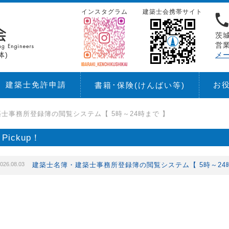
インスタグラム
建築士会携帯サイト
茨城
営業
体)
メ
建築士免許申請
お
書籍･保険
(けんばい等)
士事務所登録簿の閲覧システム【 5時～24時まで 】
Pickup！
026.08.03
建築士名簿・建築士事務所登録簿の閲覧システム【 5時～24