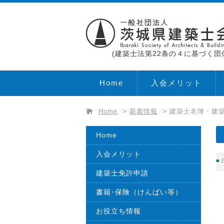
(建築士法第22条の４に基づく団
Home
入会メリット
Home
>
新着情報
>
建築士名簿・建築
Home
入会メリット
2
建築士免許申請
書籍･保険（けんばい等）
お役立ち情報