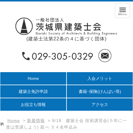
(建築士法第22条の４に基づく団体)
Home
入会メリット
建築士免許申請
書籍･保険
(けんばい等)
お役立ち情報
アクセス
Home
>
新着情報
>
9/18 建築士会 技術講習会(５年に一
度は受講しよう) 延べ ５４名申込み