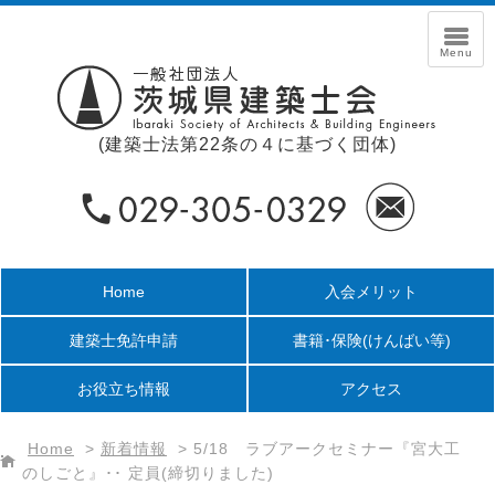
(建築士法第22条の４に基づく団体)
Home
入会メリット
建築士免許申請
書籍･保険
(けんばい等)
お役立ち情報
アクセス
Home
>
新着情報
>
5/18 ラブアークセミナー『宮大工
のしごと』･･ 定員(締切りました)