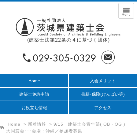
(建築士法第22条の４に基づく団体)
Home
入会メリット
建築士免許申請
書籍･保険
(けんばい等)
お役立ち情報
アクセス
Home
>
新着情報
>
9/15 建築士会青年部( OB・OG )
大同窓会･･･会場：沖縄／参加者募集