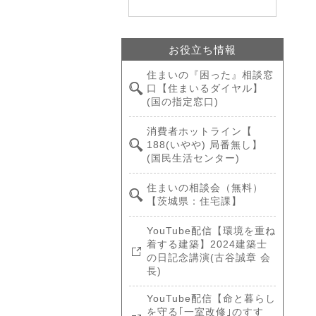
お役立ち情報
住まいの『困った』相談窓
口【住まいるダイヤル】
(国の指定窓口)
消費者ホットライン【
188(いやや) 局番無し】
(国民生活センター)
住まいの相談会（無料）
【茨城県：住宅課】
YouTube配信【環境を重ね
着する建築】2024建築士
の日記念講演(古谷誠章 会
長)
YouTube配信【命と暮らし
を守る｢一室改修｣のすす