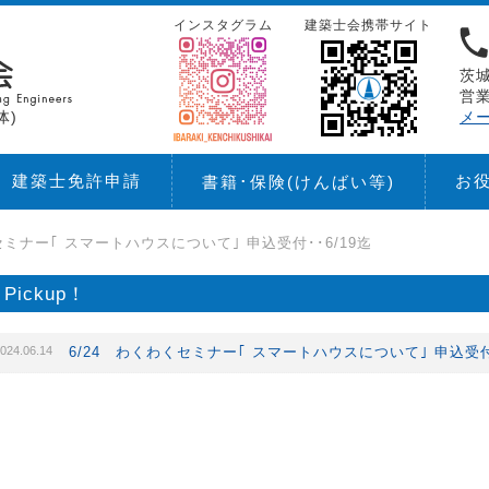
インスタグラム
建築士会携帯サイト
茨城
営業
体)
メ
建築士免許申請
お
書籍･保険
(けんばい等)
セミナー｢ スマートハウスについて｣ 申込受付･･6/19迄
Pickup！
024.06.14
6/24 わくわくセミナー｢ スマートハウスについて｣ 申込受付･