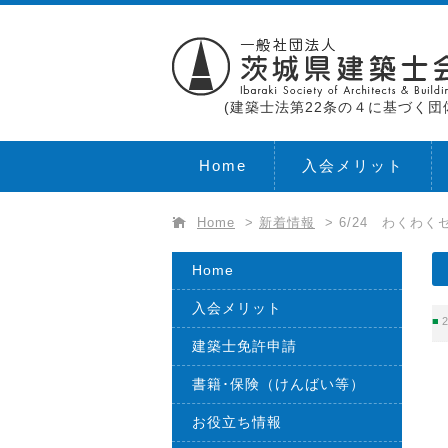
(建築士法第22条の４に基づく団
Home
入会メリット
Home
>
新着情報
>
6/24 わくわく
Home
入会メリット
2
建築士免許申請
書籍･保険（けんばい等）
お役立ち情報