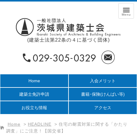
(建築士法第22条の４に基づく団体)
Home
入会メリット
建築士免許申請
書籍･保険
(けんばい等)
お役立ち情報
アクセス
Home
>
HEADLINE
>
住宅の耐震対策に関する「かたり
調査」にご注意！【国交省】