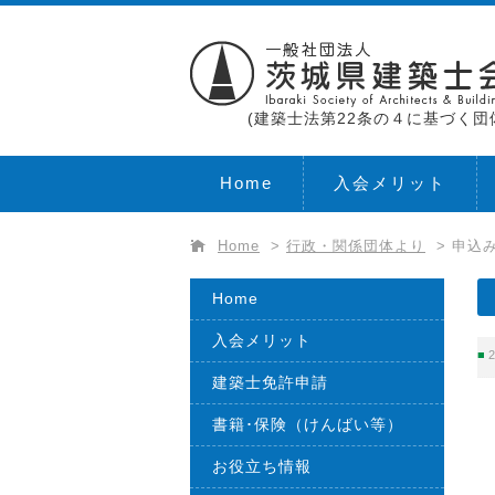
(建築士法第22条の４に基づく団
Home
入会メリット
Home
>
行政・関係団体より
>
申込み
Home
入会メリット
2
建築士免許申請
書籍･保険（けんばい等）
お役立ち情報