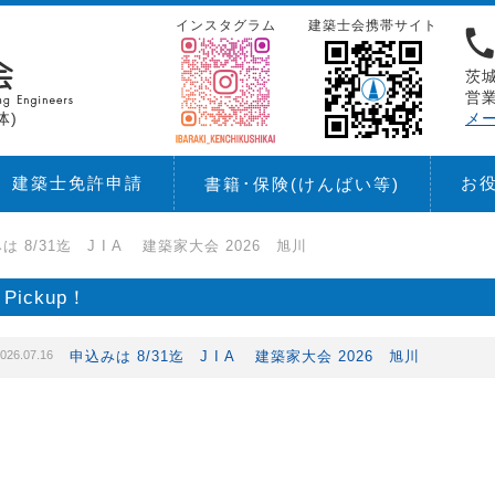
インスタグラム
建築士会携帯サイト
茨城
営業
体)
メ
建築士免許申請
お
書籍･保険
(けんばい等)
は 8/31迄 J I A 建築家大会 2026 旭川
Pickup！
026.07.16
申込みは 8/31迄 J I A 建築家大会 2026 旭川