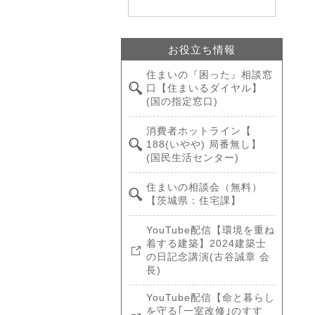
お役立ち情報
住まいの『困った』相談窓
口【住まいるダイヤル】
(国の指定窓口)
消費者ホットライン【
188(いやや) 局番無し】
(国民生活センター)
住まいの相談会（無料）
【茨城県：住宅課】
YouTube配信【環境を重ね
着する建築】2024建築士
の日記念講演(古谷誠章 会
長)
YouTube配信【命と暮らし
を守る｢一室改修｣のすす