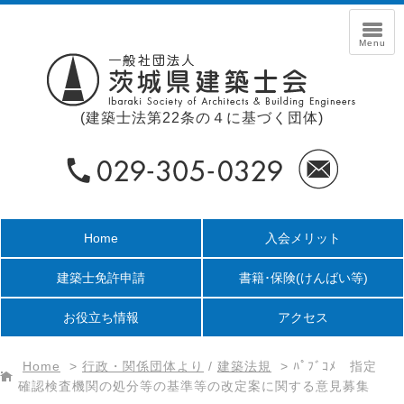
(建築士法第22条の４に基づく団体)
Home
入会メリット
建築士免許申請
書籍･保険
(けんばい等)
お役立ち情報
アクセス
Home
>
行政・関係団体より
/
建築法規
>
ﾊﾟﾌﾞｺﾒ 指定
確認検査機関の処分等の基準等の改定案に関する意見募集