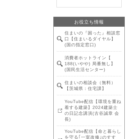
お役立ち情報
住まいの『困った』相談窓
口【住まいるダイヤル】
(国の指定窓口)
消費者ホットライン【
188(いやや) 局番無し】
(国民生活センター)
住まいの相談会（無料）
【茨城県：住宅課】
YouTube配信【環境を重ね
着する建築】2024建築士
の日記念講演(古谷誠章 会
長)
YouTube配信【命と暮らし
を守る｢一室改修｣のすす