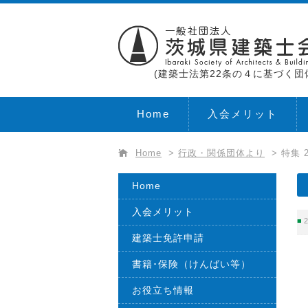
(建築士法第22条の４に基づく団
Home
入会メリット
Home
>
行政・関係団体より
>
特集 
Home
入会メリット
2
建築士免許申請
書籍･保険（けんばい等）
お役立ち情報