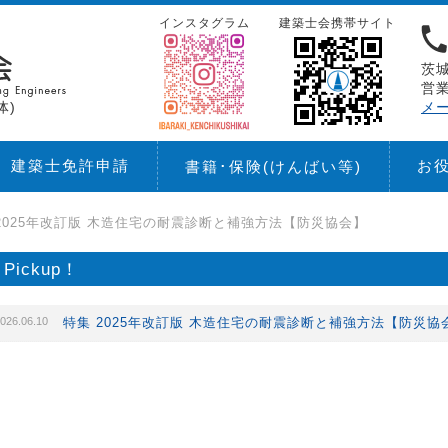
インスタグラム
建築士会携帯サイト
茨城
営業
体)
メ
建築士免許申請
お
書籍･保険
(けんばい等)
2025年改訂版 木造住宅の耐震診断と補強方法【防災協会】
Pickup！
026.06.10
特集 2025年改訂版 木造住宅の耐震診断と補強方法【防災協