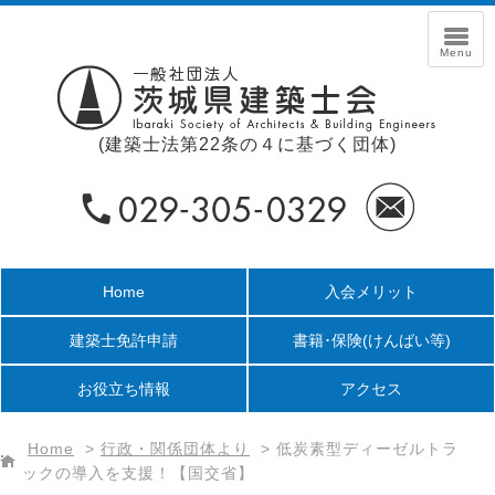
(建築士法第22条の４に基づく団体)
Home
入会メリット
建築士免許申請
書籍･保険
(けんばい等)
お役立ち情報
アクセス
Home
>
行政・関係団体より
>
低炭素型ディーゼルトラ
ックの導入を支援！【国交省】