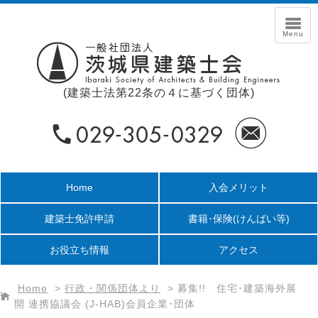
(建築士法第22条の４に基づく団体)
Home
入会メリット
建築士免許申請
書籍･保険
(けんばい等)
お役立ち情報
アクセス
Home
>
行政・関係団体より
>
募集!! 住宅･建築海外展
開 連携協議会 (J-HAB)会員企業･団体