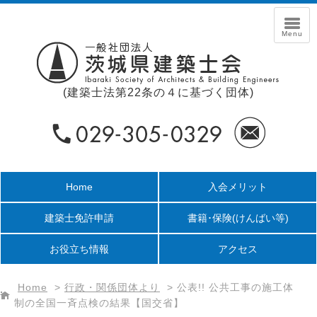
(建築士法第22条の４に基づく団体)
Home
入会メリット
建築士免許申請
書籍･保険
(けんばい等)
お役立ち情報
アクセス
Home
>
行政・関係団体より
>
公表!! 公共工事の施工体
制の全国一斉点検の結果【国交省】