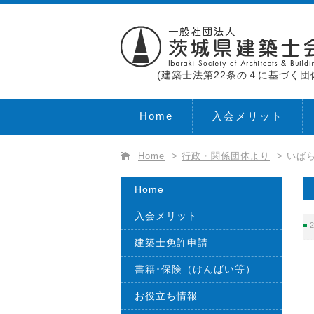
(建築士法第22条の４に基づく団
Home
入会メリット
Home
>
行政・関係団体より
>
いばら
Home
入会メリット
2
建築士免許申請
書籍･保険（けんばい等）
お役立ち情報