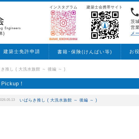
インスタグラム
建築士会携帯サイト
茨城
営業
体)
メ
建築士免許申請
お
書籍･保険
(けんばい等)
き推し ( 大洗水族館 ～ 後編 ～ )
Pickup！
026.05.13
いばらき推し ( 大洗水族館 ～ 後編 ～ )