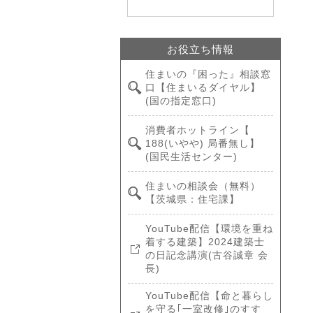
お役立ち情報
住まいの『困った』相談窓
口【住まいるダイヤル】
(国の指定窓口)
消費者ホットライン【
188(いやや) 局番無し】
(国民生活センター)
住まいの相談会（無料）
【茨城県：住宅課】
YouTube配信【環境を重ね
着する建築】2024建築士
の日記念講演(古谷誠章 会
長)
YouTube配信【命と暮らし
を守る｢一室改修｣のすす