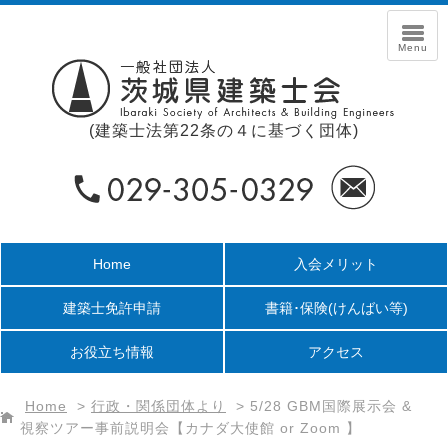
(建築士法第22条の４に基づく団体)
Home
入会メリット
建築士免許申請
書籍･保険
(けんばい等)
お役立ち情報
アクセス
Home
>
行政・関係団体より
>
5/28 GBM国際展示会 &
視察ツアー事前説明会【カナダ大使館 or Zoom 】