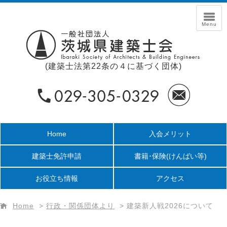
(建築士法第22条の４に基づく団体)
Home
入会メリット
建築士免許申請
書籍･保険
(けんばい等)
お役立ち情報
アクセス
Home
>
行政・関係団体より
>
建築新人戦2026について