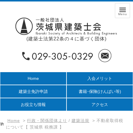
(建築士法第22条の４に基づく団体)
Home
入会メリット
建築士免許申請
書籍･保険
(けんばい等)
お役立ち情報
アクセス
Home
>
行政・関係団体より
/
建築法規
>
不動産取得税
について【 茨城県 税務課 】