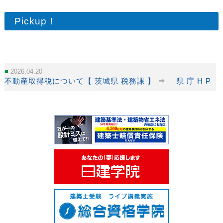
Pickup！
2026.04.20
不動産取得税について【 茨城県 税務課 】
⇒
県 庁 H P