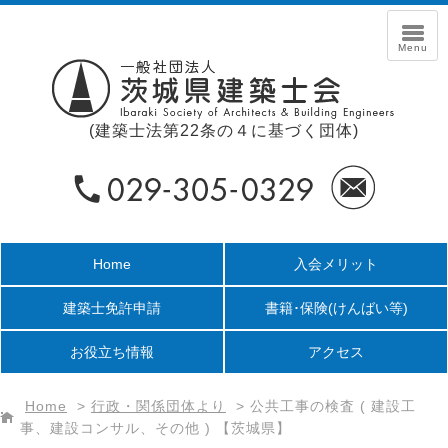
(建築士法第22条の４に基づく団体)
Home
入会メリット
建築士免許申請
書籍･保険
(けんばい等)
お役立ち情報
アクセス
Home
>
行政・関係団体より
>
公共工事の検査 ( 建設工
事、建設コンサル、その他 ) 【茨城県】