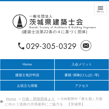
(建築士法第22条の４に基づく団体)
Home
入会メリット
建築士免許申請
書籍･保険
(けんばい等)
お役立ち情報
アクセス
Home
>
行政・関係団体より
>
GW期間中 ｢奥久慈｣ 方面
に向かう道路の渋滞緩和にご協力を 【茨城県】