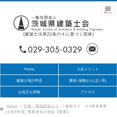
(建築士法第22条の４に基づく団体)
Home
入会メリット
建築士免許申請
書籍･保険
(けんばい等)
お役立ち情報
アクセス
Home
>
行政・関係団体より
>
建築ＧＸ・ＤX推進事業
(令和8年度) 事業者等の登録【重要】