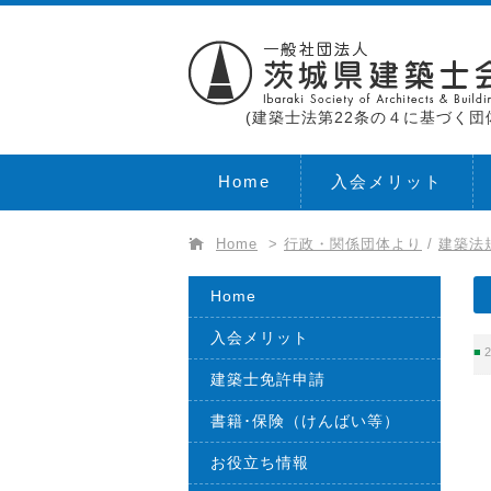
(建築士法第22条の４に基づく団
Home
入会メリット
Home
>
行政・関係団体より
/
建築法
Home
入会メリット
2
建築士免許申請
書籍･保険（けんばい等）
お役立ち情報