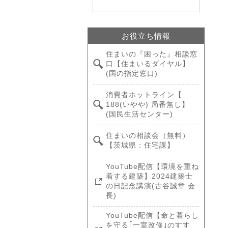
お役立ち情報
住まいの『困った』相談窓
口【住まいるダイヤル】
(国の指定窓口)
消費者ホットライン【
188(いやや) 局番無し】
(国民生活センター)
住まいの相談会（無料）
【茨城県：住宅課】
YouTube配信【環境を重ね
着する建築】2024建築士
の日記念講演(古谷誠章 会
長)
YouTube配信【命と暮らし
を守る｢一室改修｣のすす