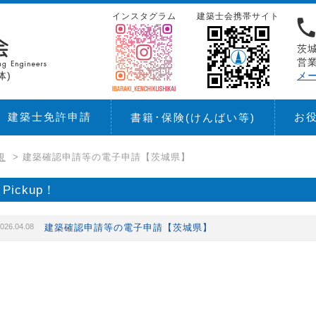
インスタグラム
建築士会携帯サイト
茨城
営業
体)
メ
建築士免許申請
お
書籍･保険
(けんばい等)
規
>
建築確認申請等の電子申請【茨城県】
Pickup！
026.04.08
建築確認申請等の電子申請【茨城県】