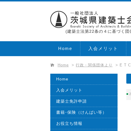
(建築士法第22条の４に基づく団
Home
入会メリット
Home
>
行政・関係団体より
>
E T
Home
入会メリット
2
建築士免許申請
書籍･保険（けんばい等）
お役立ち情報