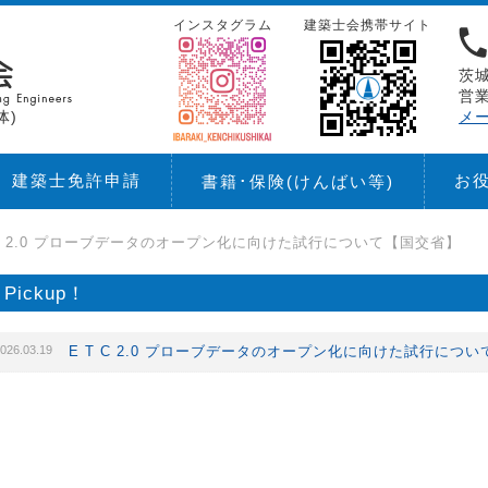
インスタグラム
建築士会携帯サイト
茨城
営業
体)
メ
建築士免許申請
お
書籍･保険
(けんばい等)
 C 2.0 プローブデータのオープン化に向けた試行について【国交省】
Pickup！
026.03.19
E T C 2.0 プローブデータのオープン化に向けた試行につ