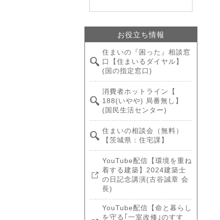
お役立ち情報
住まいの『困った』相談窓
口【住まいるダイヤル】
(国の指定窓口)
消費者ホットライン【
188(いやや) 局番無し】
(国民生活センター)
住まいの相談会（無料）
【茨城県：住宅課】
YouTube配信【環境を重ね
着する建築】2024建築士
の日記念講演(古谷誠章 会
長)
YouTube配信【命と暮らし
を守る｢一室改修｣のすす